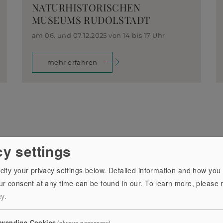
NATURHISTORISCHEN
MUSEUMS RUDOLSTADT
am 06. und 07.12.2025 von 14 bis 17 Uhr
mehr erfahren
cy settings
News-Archiv
cify your privacy settings below. Detailed information and how you
r consent at any time can be found in our.
To learn more, please 
cy
.
twendige Cookies
(always necessary)