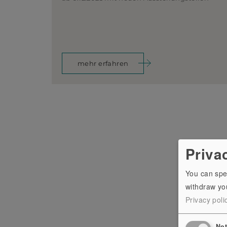
mehr erfahren
Priva
You can spe
withdraw you
Privacy poli
No