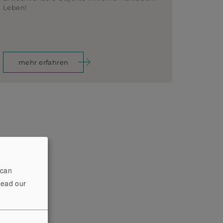
Leben!
mehr erfahren
 can
read our