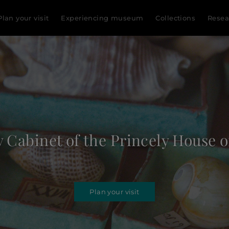
Plan your visit
Experiencing museum
Collections
Resea
7 | Oldest natural history museu
Plan your visit