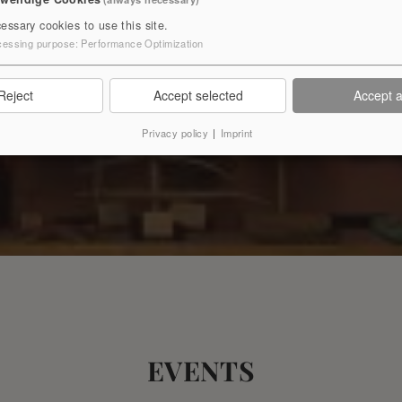
essary cookies to use this site.
cessing purpose
:
Performance Optimization
Reject
Accept selected
Accept a
Privacy policy
|
Imprint
EVENTS