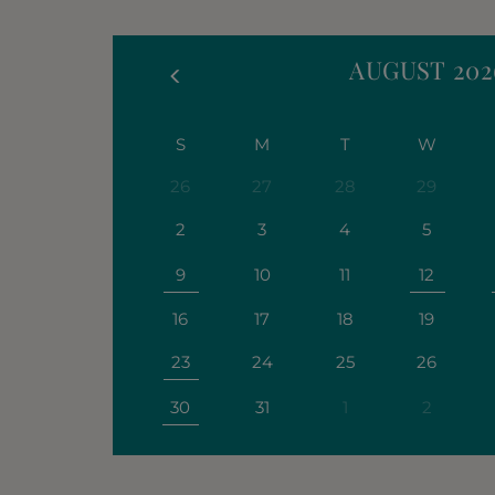
AUGUST
202
S
M
T
W
26
27
28
29
2
3
4
5
9
10
11
12
16
17
18
19
23
24
25
26
30
31
1
2