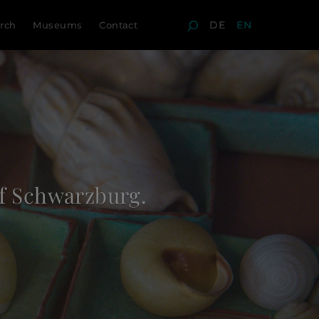
DE
EN
rch
Museums
Contact
m in Thuringia.