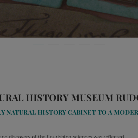
URAL HISTORY MUSEUM RU
LY NATURAL HISTORY CABINET TO A MODE
 and discovery of the flourishing sciences was reflected