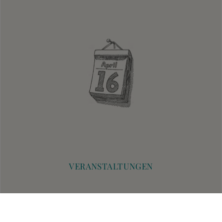
VERANSTALTUNGEN
Thüringer Landesmuseum Heidecksburg