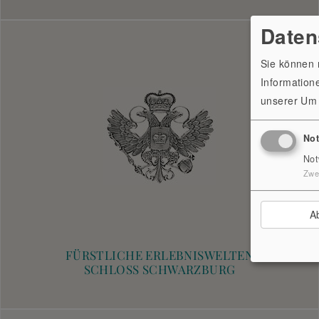
Daten
Sie können n
Informatione
unserer
Um 
No
Not
Zwe
A
FÜRSTLICHE ERLEBNISWELTEN
SCHLOSS SCHWARZBURG